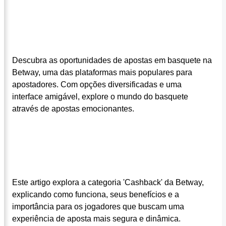
Descubra as oportunidades de apostas em basquete na
Betway, uma das plataformas mais populares para
apostadores. Com opções diversificadas e uma
interface amigável, explore o mundo do basquete
através de apostas emocionantes.
Este artigo explora a categoria 'Cashback' da Betway,
explicando como funciona, seus benefícios e a
importância para os jogadores que buscam uma
experiência de aposta mais segura e dinâmica.