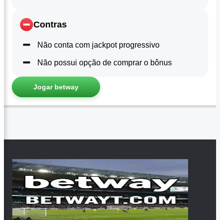
Contras
Não conta com jackpot progressivo
Não possui opção de comprar o bônus
Jogar betway