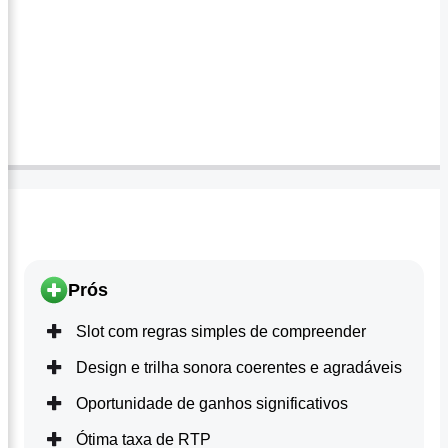
Prós
Slot com regras simples de compreender
Design e trilha sonora coerentes e agradáveis
Oportunidade de ganhos significativos
Ótima taxa de RTP