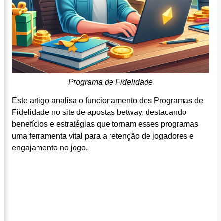
Programa de Fidelidade
Este artigo analisa o funcionamento dos Programas de
Fidelidade no site de apostas betway, destacando
benefícios e estratégias que tornam esses programas
uma ferramenta vital para a retenção de jogadores e
engajamento no jogo.