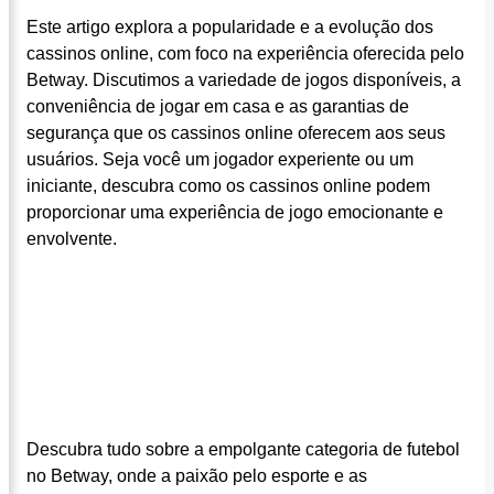
Este artigo explora a popularidade e a evolução dos
cassinos online, com foco na experiência oferecida pelo
Betway. Discutimos a variedade de jogos disponíveis, a
conveniência de jogar em casa e as garantias de
segurança que os cassinos online oferecem aos seus
usuários. Seja você um jogador experiente ou um
iniciante, descubra como os cassinos online podem
proporcionar uma experiência de jogo emocionante e
envolvente.
Descubra tudo sobre a empolgante categoria de futebol
no Betway, onde a paixão pelo esporte e as